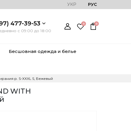
УКР
РУС
97) 477-39-53
0
0
дневно с 09:00 до 18:00
Бесшовная одежда и белье
рания р. S-XXXL S, Бежевый
ND WITH
ый