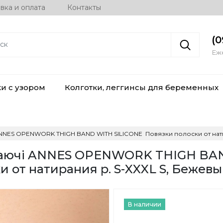
вка и оплата
Контакты
(0
Еже
ки с узором
Колготки, леггинсы для беременных
ANNES OPENWORK THIGH BAND WITH SILICONE Повязки полоски от нати
ихаючі ANNES OPENWORK THIGH BA
 от натирания р. S-XXXL S, Бежев
В наличии