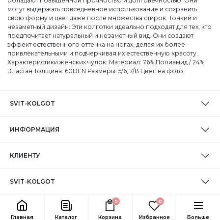
обладают повышенной прочностью и долговечностью. Они
могут выдержать повседневное использование и сохранить
свою форму и цвет даже после множества стирок. Тонкий и
незаметный дизайн: Эти колготки идеально подходят для тех, кто
предпочитает натуральный и незаметный вид. Они создают
эффект естественного оттенка на ногах, делая их более
привлекательными и подчеркивая их естественную красоту.
Характеристики женских чулок: Материал: 76% Полиамид / 24%
Эластан Толщина: 60DEN Размеры: 5/6, 7/8 Цвет: на фото
SVIT-KOLGOT
ИНФОРМАЦИЯ
КЛИЕНТУ
SVIT-KOLGOT
0
0
Главная
Каталог
Корзина
Избранное
Больше