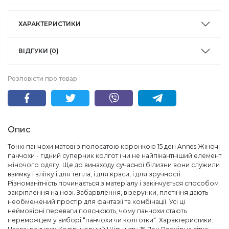
ХАРАКТЕРИСТИКИ
ВІДГУКИ (0)
Розповісти про товар
Опис
Тонкі панчохи матові з полосатою коронкою 15 ден Annes Жіночі
панчохи - гідний суперник колгот і чи не найпікантніший елемент
жіночого одягу. Ще до винаходу сучасної білизни вони служили
взимку і влітку і для тепла, і для краси, і для зручності.
Різноманітність починається з матеріалу і закінчується способом
закріплення на нозі. Забарвлення, візерунки, плетіння дають
необмежений простір для фантазії та комбінації. Усі ці
неймовірні переваги пояснюють, чому панчохи стають
переможцем у виборі “панчохи чи колготки“. Характеристики: