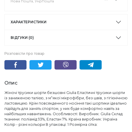
Нова Пошта, УкрПошта
ХАРАКТЕРИСТИКИ
ВІДГУКИ (0)
Розповісти про товар
Опис
Жіночі трусики шорти безшовні Giulia Еластичні трусики-шорти
із заниженою талією, з м“якої мікрофібри, без швів, з гігієнічною
ластовицею. Крім повсякденного носіння такі шортики ідеально
підійдуть для занять спортом, у них буде комфортно навіть за
найбільших навантажень. Особливості: Виробник: Giulia Склад
тканини: поліамід 93%, Еластан 7%. Країна виробник: Україна
Колір - різні кольори В упаковці: 1 Розмірна сітка: