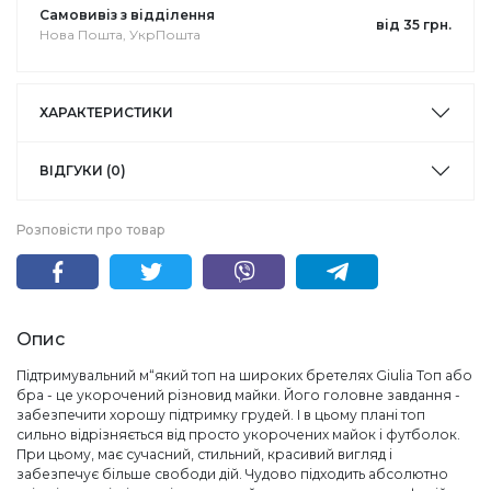
Самовивіз з відділення
від 35 грн.
Нова Пошта, УкрПошта
ХАРАКТЕРИСТИКИ
ВІДГУКИ (0)
Розповісти про товар
Опис
Підтримувальний м“який топ на широких бретелях Giulia Топ або
бра - це укорочений різновид майки. Його головне завдання -
забезпечити хорошу підтримку грудей. І в цьому плані топ
сильно відрізняється від просто укорочених майок і футболок.
При цьому, має сучасний, стильний, красивий вигляд і
забезпечує більше свободи дій. Чудово підходить абсолютно