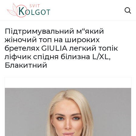
Підтримувальний м“який
жіночий топ на широких
бретелях GIULIA легкий топік
ліфчик спідня білизна L/XL,
Блакитний