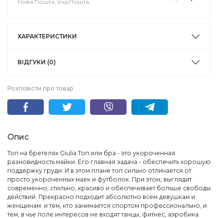
Нова Пошта, УкрПошта
ХАРАКТЕРИСТИКИ
ВІДГУКИ (0)
Розповісти про товар
Опис
Топ на бретелях Giulia Топ или бра - это укороченная
разновидность майки. Его главная задача - обеспечить хорошую
поддержку груди. И в этом плане топ сильно отличается от
просто укороченных маек и футболок. При этом, выглядит
современно, стильно, красиво и обеспечивает больше свободы
действий. Прекрасно подходит абсолютно всем девушкам и
женщинам: и тем, кто занимается спортом профессионально, и
тем, в чье поле интересов не входят танцы, фитнес, аэробика