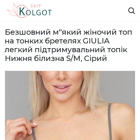
Безшовний м“який жіночий топ
на тонких бретелях GIULIA
легкий підтримувальний топік
Нижня білизна S/M, Сірий