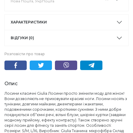
Нова Пошта, УкрПошта
ХАРАКТЕРИСТИКИ
ВІДГУКИ (0)
Розповісти про товар
Опис
Лосини класичні Giulia Лосини просто змінили моду для жінок!
Вони дозволяють не приховувати красиві ноги. Лосини носять з
туніками, довгими майками, джемперами і жакетами,
подовженими сорочками, короткими сукнями. З ними добре
поєднуються об“ємні речі, вільні блузи, шкіряні куртки (завдяки
модному прийому, ефекту контрасту). Також створено зручні
серії лосин для фітнесу та занять спортом. Особливості:
Розміри: S/M, L/XL Виробник: Giulia Тканина: мікрофібра Склад