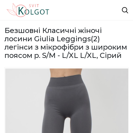
Безшовні Класичні жіночі
лосини Giulia Leggings(2)
легінси з мікрофібри з широким
поясом р. S/M - L/XL L/XL, Сірий