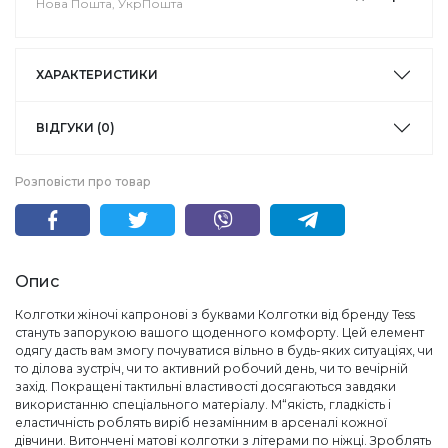
Нова Пошта, УкрПошта
ХАРАКТЕРИСТИКИ
ВІДГУКИ (0)
Розповісти про товар
Опис
Колготки жіночі капронові з буквами Колготки від бренду Tess
стануть запорукою вашого щоденного комфорту. Цей елемент
одягу дасть вам змогу почуватися вільно в будь-яких ситуаціях, чи
то ділова зустріч, чи то активний робочий день, чи то вечірній
захід. Покращені тактильні властивості досягаються завдяки
використанню спеціального матеріалу. М“якість, гладкість і
еластичність роблять виріб незамінним в арсеналі кожної
дівчини. Витончені матові колготки з літерами по ніжці. Зроблять