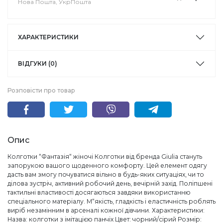
Нова Пошта, УкрПошта
ХАРАКТЕРИСТИКИ
ВІДГУКИ (0)
Розповісти про товар
Опис
Колготки “Фантазія“ жіночі Колготки від бренда Giulia стануть
запорукою вашого щоденного комфорту. Цей елемент одягу
дасть вам змогу почуватися вільно в будь-яких ситуаціях, чи то
ділова зустріч, активний робочий день, вечірній захід. Поліпшені
тактильні властивості досягаються завдяки використанню
спеціального матеріалу. М“якість, гладкість і еластичність роблять
виріб незамінним в арсеналі кожної дівчини. Характеристики:
Назва: колготки з імітацією панчіх Цвет: чорний/сірий Розмір: