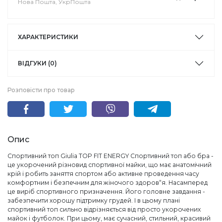
Нова Пошта, УкрПошта
ХАРАКТЕРИСТИКИ
ВІДГУКИ (0)
Розповісти про товар
Опис
Спортивний топ Giulia TOP FIT ENERGY Спортивний топ або бра -
це укорочений різновид спортивної майки, що має анатомічний
крій і робить заняття спортом або активне проведення часу
комфортним і безпечним для жіночого здоров“я. Насамперед
це виріб спортивного призначення. Його головне завдання -
забезпечити хорошу підтримку грудей. І в цьому плані
спортивний топ сильно відрізняється від просто укорочених
майок і футболок. При цьому, має сучасний, стильний, красивий