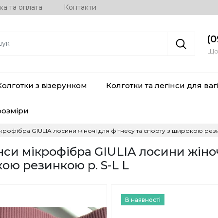
ка та оплата
Контакти
(0
Щод
Колготки з візерунком
Колготки та легінси для ваг
розміри
ікрофібра GIULIA лосини жіночі для фітнесу та спорту з широкою рези
нси мікрофібра GIULIA лосини жіно
кою резинкою р. S-L L
В наявності