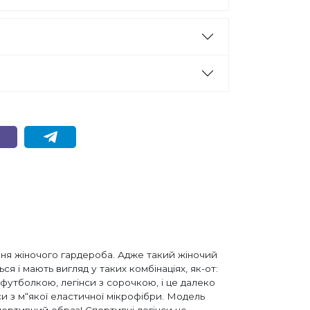
нення жіночого гардероба. Адже такий жіночий
ся і мають вигляд у таких комбінаціях, як-от:
 футболкою, легінси з сорочкою, і це далеко
нси з м“якої еластичної мікрофібри. Модель