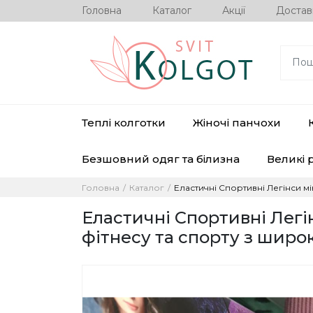
Головна
Каталог
Акції
Достав
Теплі колготки
Жіночі панчохи
Безшовний одяг та білизна
Великі 
Головна
Каталог
Еластичні Спортивні Легінси м
Еластичні Спортивні Легі
фітнесу та спорту з широ