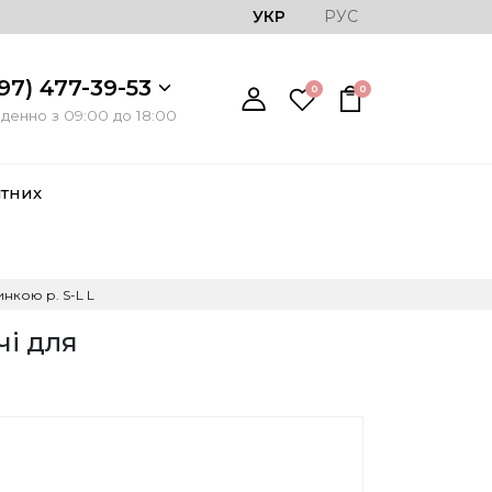
УКР
РУС
97) 477-39-53
0
0
енно з 09:00 до 18:00
ітних
нкою р. S-L L
чі для