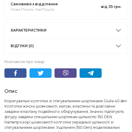
Самовивіз з відділення
від 35 грн.
Нова Пошта, УкрПошта
ХАРАКТЕРИСТИКИ
ВІДГУКИ (0)
Розповісти про товар
Опис
Коригувальні колготки зі стягувальними шортиками Giulia 40 den
Колготки жіночі шовковисті, матові, еластичні та довговічні
завдяки еластану подвійного обкручування. Значно підтягують
фігуру завдяки спеціальним шортикам щільністю 150 DEN.
Напівпрозорі шовковисті колготки середньої щільності зі
стягувальними шортиками. Ущільнені (150 Den) моделювальні