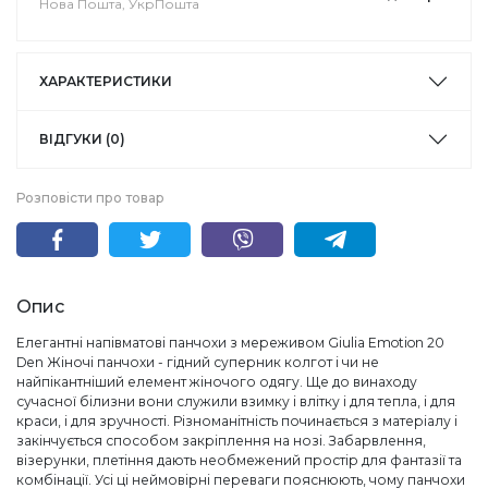
Нова Пошта, УкрПошта
ХАРАКТЕРИСТИКИ
ВІДГУКИ (0)
Розповісти про товар
Опис
Елегантні напівматові панчохи з мереживом Giulia Emotion 20
Den Жіночі панчохи - гідний суперник колгот і чи не
найпікантніший елемент жіночого одягу. Ще до винаходу
сучасної білизни вони служили взимку і влітку і для тепла, і для
краси, і для зручності. Різноманітність починається з матеріалу і
закінчується способом закріплення на нозі. Забарвлення,
візерунки, плетіння дають необмежений простір для фантазії та
комбінації. Усі ці неймовірні переваги пояснюють, чому панчохи