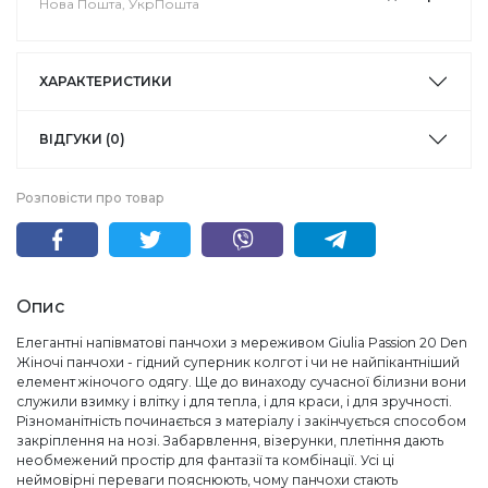
Нова Пошта, УкрПошта
ХАРАКТЕРИСТИКИ
ВІДГУКИ (0)
Розповісти про товар
Опис
Елегантні напівматові панчохи з мереживом Giulia Passion 20 Den
Жіночі панчохи - гідний суперник колгот і чи не найпікантніший
елемент жіночого одягу. Ще до винаходу сучасної білизни вони
служили взимку і влітку і для тепла, і для краси, і для зручності.
Різноманітність починається з матеріалу і закінчується способом
закріплення на нозі. Забарвлення, візерунки, плетіння дають
необмежений простір для фантазії та комбінації. Усі ці
неймовірні переваги пояснюють, чому панчохи стають