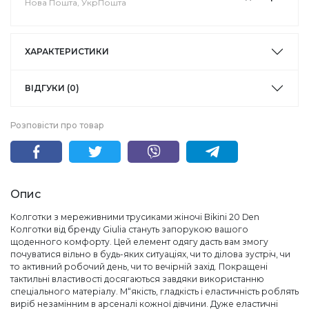
Нова Пошта, УкрПошта
ХАРАКТЕРИСТИКИ
ВІДГУКИ (0)
Розповісти про товар
Опис
Колготки з мереживними трусиками жіночі Bikini 20 Den
Колготки від бренду Giulia стануть запорукою вашого
щоденного комфорту. Цей елемент одягу дасть вам змогу
почуватися вільно в будь-яких ситуаціях, чи то ділова зустріч, чи
то активний робочий день, чи то вечірній захід. Покращені
тактильні властивості досягаються завдяки використанню
спеціального матеріалу. М“якість, гладкість і еластичність роблять
виріб незамінним в арсеналі кожної дівчини. Дуже еластичні